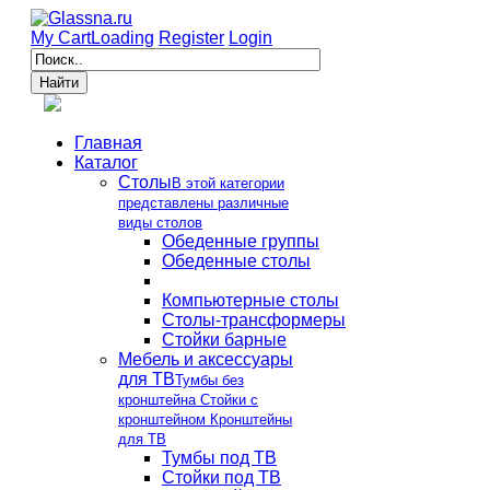
My Cart
Loading
Register
Login
Главная
Каталог
Столы
В этой категории
представлены различные
виды столов
Обеденные группы
Обеденные столы
Компьютерные столы
Столы-трансформеры
Стойки барные
Мебель и аксессуары
для ТВ
Тумбы без
кронштейна Стойки с
кронштейном Кронштейны
для ТВ
Тумбы под ТВ
Стойки под ТВ