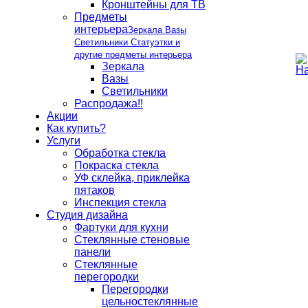
Кронштейны для ТВ
Предметы
интерьера
Зеркала Вазы
Светильники Статуэтки и
другие предметы интерьера
Зеркала
Вазы
Светильники
Распродажа!!
Акции
Как купить?
Услуги
Обработка стекла
Покраска стекла
УФ склейка, приклейка
пятаков
Инспекция стекла
Студия дизайна
Фартуки для кухни
Стеклянные стеновые
панели
Стеклянные
перегородки
Перегородки
цельностеклянные