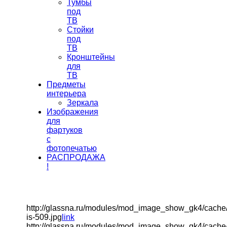
Тумбы
под
ТВ
Стойки
под
ТВ
Кронштейны
для
ТВ
Предметы
интерьера
Зеркала
Изображения
для
фартуков
с
фотопечатью
РАСПРОДАЖА
!
http://glassna.ru/modules/mod_image_show_gk4/cache
is-509.jpg
link
http://glassna.ru/modules/mod_image_show_gk4/cache