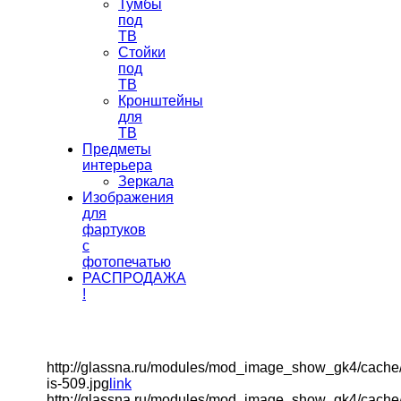
Тумбы
под
ТВ
Стойки
под
ТВ
Кронштейны
для
ТВ
Предметы
интерьера
Зеркала
Изображения
для
фартуков
с
фотопечатью
РАСПРОДАЖА
!
http://glassna.ru/modules/mod_image_show_gk4/cache
is-509.jpg
link
http://glassna.ru/modules/mod_image_show_gk4/cache