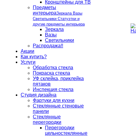
Кронштейны для ТВ
Предметы
интерьера
Зеркала Вазы
Светильники Статуэтки и
другие предметы интерьера
Зеркала
Вазы
Светильники
Распродажа!!
Акции
Как купить?
Услуги
Обработка стекла
Покраска стекла
УФ склейка, приклейка
пятаков
Инспекция стекла
Студия дизайна
Фартуки для кухни
Стеклянные стеновые
панели
Стеклянные
перегородки
Перегородки
цельностеклянные