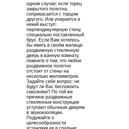
одном случае: если торец
закрытого полотна,
соприкасается с торцом
другого. Или упирается в
некий выступ:
перпендикулярную стену,
специально поставленный
брус. Если Вам хотелось
бы иметь в своём жилище
раздвижную стеклянную
дверь в ванную комнату,
помните о том, что любое
раздвижное полотно
отстоит от стены на
несколько миллиметров.
Задайте себе вопрос: не
будут ли Вас беспокоить
сквозняки? По той же
причине раздвижные
стеклянные конструкции
уступают обычным дверям
в звукоизоляции.
Подумайте о
целесообразности
установки их в спальне.