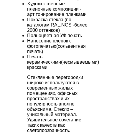
Художественные
пленочные композиции -
арт тонирование пленками
Покраска стекла (по
каталогам RAL,NCS -более
2000 оттенков)
Полноцветная УФ печать
Нанесение пленок с
фотопечатью(сольвентная
печать)
Печать
керамическими(несмываемыми)
красками
Стеклянные перегородки
широко используются в
современных жилых
помещениях, офисных
пространствах и их
популярность вполне
объяснима. Стекло –
уникальный материал.
Удивительное сочетание
таких качеств как
светопрозрачность,