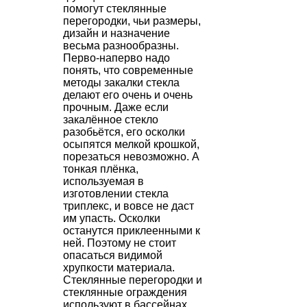
помогут стеклянные
перегородки, чьи размеры,
дизайн и назначение
весьма разнообразны.
Перво-наперво надо
понять, что современные
методы закалки стекла
делают его очень и очень
прочным. Даже если
закалённое стекло
разобьётся, его осколки
осыпятся мелкой крошкой,
порезаться невозможно. А
тонкая плёнка,
используемая в
изготовлении стекла
триплекс, и вовсе не даст
им упасть. Осколки
останутся приклеенными к
ней. Поэтому не стоит
опасаться видимой
хрупкости материала.
Стеклянные перегородки и
стеклянные ограждения
используют в бассейнах,