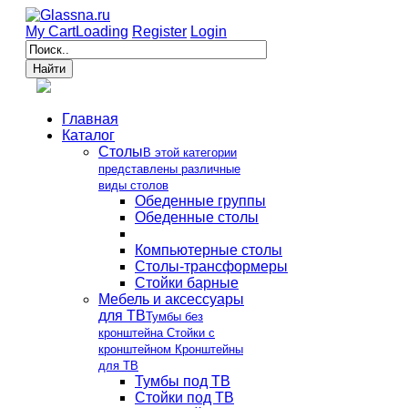
My Cart
Loading
Register
Login
Главная
Каталог
Столы
В этой категории
представлены различные
виды столов
Обеденные группы
Обеденные столы
Компьютерные столы
Столы-трансформеры
Стойки барные
Мебель и аксессуары
для ТВ
Тумбы без
кронштейна Стойки с
кронштейном Кронштейны
для ТВ
Тумбы под ТВ
Стойки под ТВ