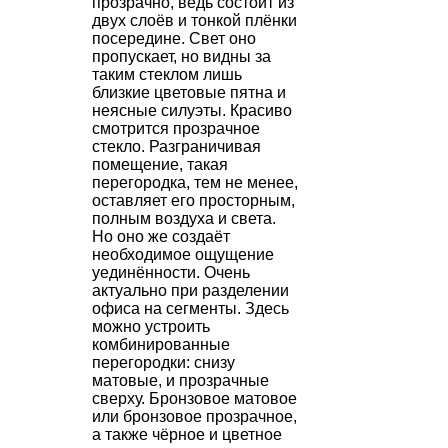
прозрачно, ведь состоит из
двух слоёв и тонкой плёнки
посередине. Свет оно
пропускает, но видны за
таким стеклом лишь
близкие цветовые пятна и
неясные силуэты. Красиво
смотрится прозрачное
стекло. Разграничивая
помещение, такая
перегородка, тем не менее,
оставляет его просторным,
полным воздуха и света.
Но оно же создаёт
необходимое ощущение
уединённости. Очень
актуально при разделении
офиса на сегменты. Здесь
можно устроить
комбинированные
перегородки: снизу
матовые, и прозрачные
сверху. Бронзовое матовое
или бронзовое прозрачное,
а также чёрное и цветное