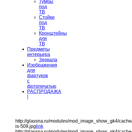
Тумбы
под
ТВ
Стойки
под
ТВ
Кронштейны
для
ТВ
Предметы
интерьера
Зеркала
Изображения
для
фартуков
с
фотопечатью
РАСПРОДАЖА
!
http://glassna.ru/modules/mod_image_show_gk4/cache
is-509.jpg
link
http://glassna.ru/modules/mod_image_show_gk4/cache