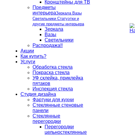
Кронштейны для ТВ
Предметы
интерьера
Зеркала Вазы
Светильники Статуэтки и
другие предметы интерьера
Зеркала
Вазы
Светильники
Распродажа!!
Акции
Как купить?
Услуги
Обработка стекла
Покраска стекла
УФ склейка, приклейка
пятаков
Инспекция стекла
Студия дизайна
Фартуки для кухни
Стеклянные стеновые
панели
Стеклянные
перегородки
Перегородки
цельностеклянные