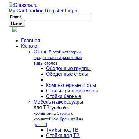
My Cart
Loading
Register
Login
Главная
Каталог
Столы
В этой категории
представлены различные
виды столов
Обеденные группы
Обеденные столы
Компьютерные столы
Столы-трансформеры
Стойки барные
Мебель и аксессуары
для ТВ
Тумбы без
кронштейна Стойки с
кронштейном Кронштейны
для ТВ
Тумбы под ТВ
Стойки под ТВ