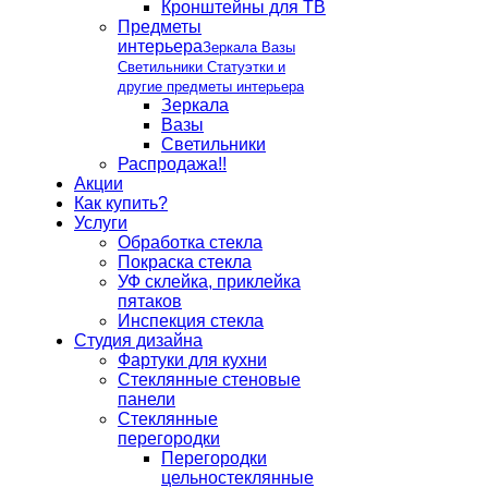
Кронштейны для ТВ
Предметы
интерьера
Зеркала Вазы
Светильники Статуэтки и
другие предметы интерьера
Зеркала
Вазы
Светильники
Распродажа!!
Акции
Как купить?
Услуги
Обработка стекла
Покраска стекла
УФ склейка, приклейка
пятаков
Инспекция стекла
Студия дизайна
Фартуки для кухни
Стеклянные стеновые
панели
Стеклянные
перегородки
Перегородки
цельностеклянные