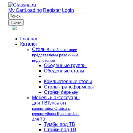
My Cart
Loading
Register
Login
Главная
Каталог
Столы
В этой категории
представлены различные
виды столов
Обеденные группы
Обеденные столы
Компьютерные столы
Столы-трансформеры
Стойки барные
Мебель и аксессуары
для ТВ
Тумбы без
кронштейна Стойки с
кронштейном Кронштейны
для ТВ
Тумбы под ТВ
Стойки под ТВ