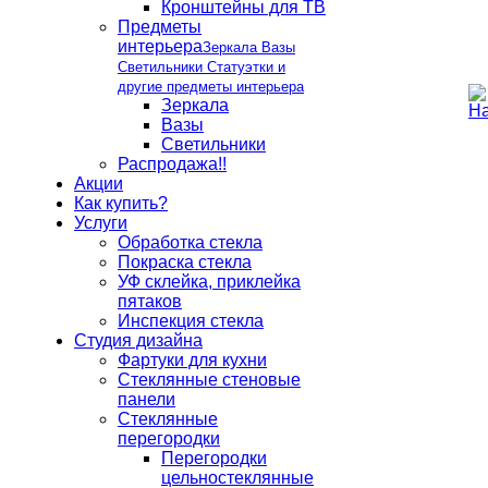
Кронштейны для ТВ
Предметы
интерьера
Зеркала Вазы
Светильники Статуэтки и
другие предметы интерьера
Зеркала
Вазы
Светильники
Распродажа!!
Акции
Как купить?
Услуги
Обработка стекла
Покраска стекла
УФ склейка, приклейка
пятаков
Инспекция стекла
Студия дизайна
Фартуки для кухни
Стеклянные стеновые
панели
Стеклянные
перегородки
Перегородки
цельностеклянные