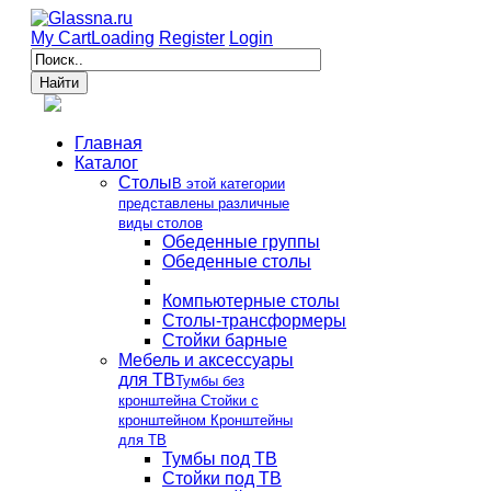
My Cart
Loading
Register
Login
Главная
Каталог
Столы
В этой категории
представлены различные
виды столов
Обеденные группы
Обеденные столы
Компьютерные столы
Столы-трансформеры
Стойки барные
Мебель и аксессуары
для ТВ
Тумбы без
кронштейна Стойки с
кронштейном Кронштейны
для ТВ
Тумбы под ТВ
Стойки под ТВ