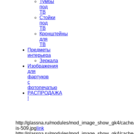
Тумбы
под
ТВ
Стойки
под
ТВ
Кронштейны
для
ТВ
Предметы
интерьера
Зеркала
Изображения
для
фартуков
с
фотопечатью
РАСПРОДАЖА
!
http://glassna.ru/modules/mod_image_show_gk4/cache
is-509.jpg
link
http://glassna.ru/modules/mod_image_show_gk4/cache