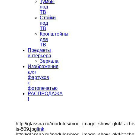
Тумбы
под
ТВ
Стойки
под
ТВ
Кронштейны
для
ТВ
Предметы
интерьера
Зеркала
Изображения
для
фартуков
с
фотопечатью
РАСПРОДАЖА
!
http://glassna.ru/modules/mod_image_show_gk4/cache
is-509.jpg
link
http://glassna.ru/modules/mod_image_show_gk4/cache