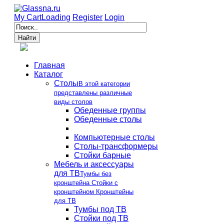
My Cart
Loading
Register
Login
Главная
Каталог
Столы
В этой категории
представлены различные
виды столов
Обеденные группы
Обеденные столы
Компьютерные столы
Столы-трансформеры
Стойки барные
Мебель и аксессуары
для ТВ
Тумбы без
кронштейна Стойки с
кронштейном Кронштейны
для ТВ
Тумбы под ТВ
Стойки под ТВ