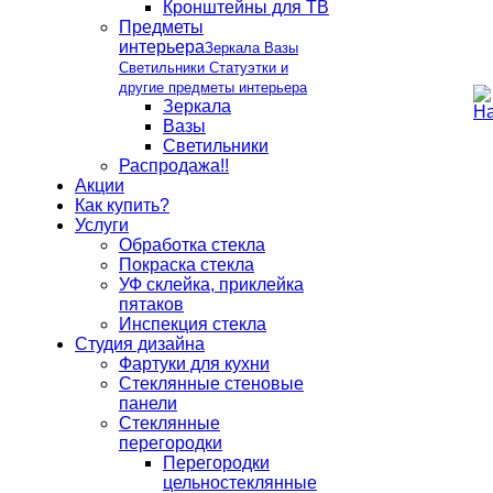
Кронштейны для ТВ
Предметы
интерьера
Зеркала Вазы
Светильники Статуэтки и
другие предметы интерьера
Зеркала
Вазы
Светильники
Распродажа!!
Акции
Как купить?
Услуги
Обработка стекла
Покраска стекла
УФ склейка, приклейка
пятаков
Инспекция стекла
Студия дизайна
Фартуки для кухни
Стеклянные стеновые
панели
Стеклянные
перегородки
Перегородки
цельностеклянные